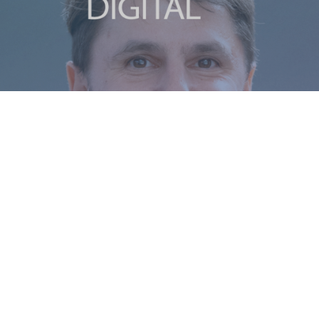
17 | Wie Reinforcement Lea
nehmen verändert | Unive
Salzburg
lligenz ist längst im Unternehmensalltag a
 Chatbots, Textgeneratoren und Bilderken
cheesy DIGIAL spricht Dr. Simon Hirländer, 
cs & Reinforcement Learning“ von der Univer
er spannendsten KI-Ansätze der Zukunft: 