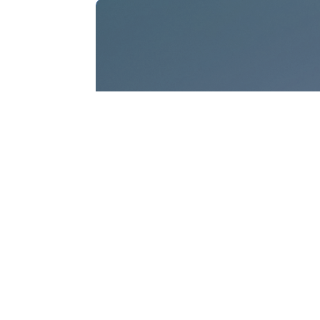
S2 #
Unter
Künstliche Inte
was kommt nach
Folge von EASY 
„Smart Analyti
über einen d