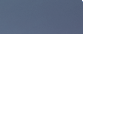
rning
rsität
ngekommen – doch
nung? In dieser
Leiter des Teams
sität Salzburg,
Reinforcement