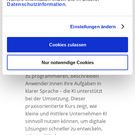
Workshop ​​Von der Idee
Datenschutzinformation
.
zum Code – Arbeiten
mit KI im KMU (Vibe
Einstellungen ändern
Coding)​
Cookies zulassen
Vibe Coding steht für eine neue Art
Nur notwendige Cookies
der Softwareentwicklung: Statt selbst
zu programmieren, beschreiben
Anwender:innen ihre Aufgaben in
klarer Sprache – die KI unterstützt
bei der Umsetzung. Dieser
praxisorientierte Kurs zeigt, wie
kleine und mittlere Unternehmen KI
sinnvoll nutzen können, um digitale
Lösungen schneller zu entwickeln,