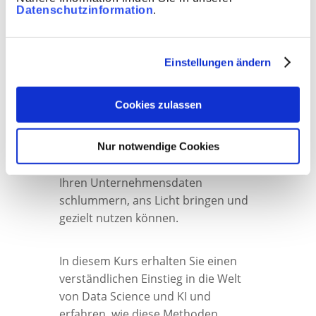
Von Daten zu
Datenschutzinformation
.
Erkenntnissen: Ihr
Einstieg in Data Science
Einstellungen ändern
und KI
Cookies zulassen
In diesem Kurs lernen Sie Schritt für
Schritt und praxisnah, wie Sie die
Nur notwendige Cookies
wertvollen Informationen, die in
Ihren Unternehmensdaten
schlummern, ans Licht bringen und
gezielt nutzen können.
In diesem Kurs erhalten Sie einen
verständlichen Einstieg in die Welt
von Data Science und KI und
erfahren, wie diese Methoden