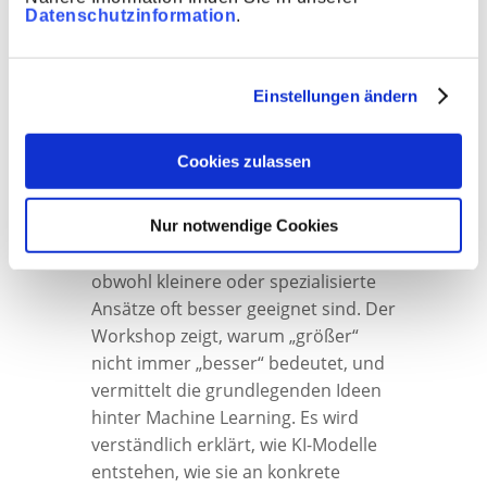
Datenschutzinformation
.
ModelIe: Einführung in
Entwicklung,
Einstellungen ändern
Anpassung und
Integration​
Cookies zulassen
Nur notwendige Cookies
​​​​Für viele Aufgaben werden heute
große Standardmodelle genutzt,
obwohl kleinere oder spezialisierte
Ansätze oft besser geeignet sind. Der
Workshop zeigt, warum „größer“
nicht immer „besser“ bedeutet, und
vermittelt die grundlegenden Ideen
hinter Machine Learning. Es wird
verständlich erklärt, wie KI-Modelle
entstehen, wie sie an konkrete