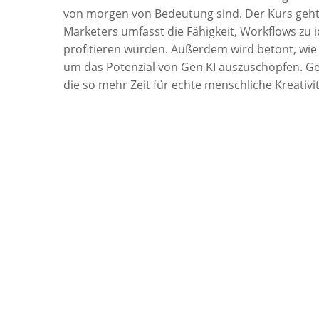
von morgen von Bedeutung sind. Der Kurs geht 
Marketers umfasst die Fähigkeit, Workflows zu i
profitieren würden. Außerdem wird betont, wie
um das Potenzial von Gen KI auszuschöpfen. Gen
die so mehr Zeit für echte menschliche Kreativit
Weitere Inhalte: Wie wähle ich die richtigen To
Implementierung von KI Agenten Frameworks wer
Videogenerierung ein Eckpfeiler des Workshops
Websites im Zeitalter der Gen-KI für Suchmasch
werden berücksichtigt.
Referent: Lukas Hartleif, MA
. Hochschullehrer