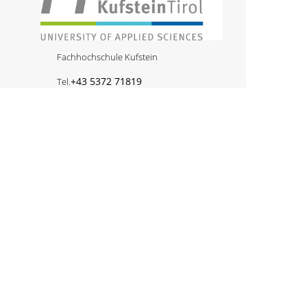
Fachhochschule Kufstein
+43 5372 71819
Tel.
Email
miroslav.despotovic@fh-kufstein.ac.at
REFERENT
Lukas Hartleif