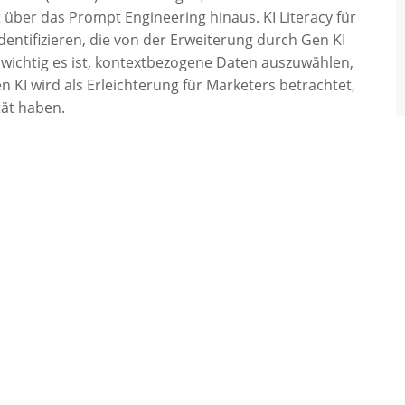
über das Prompt Engineering hinaus. KI Literacy für
dentifizieren, die von der Erweiterung durch Gen KI
 wichtig es ist, kontextbezogene Daten auszuwählen,
 KI wird als Erleichterung für Marketers betrachtet,
ät haben.​
ols aus? Das Zukunftspotenzial und die
den diskutiert. Darüber hinaus wird die Bild- und
 sein. Die Studierenden werden darauf vorbereitet,
inen zu optimieren. Auch ethische Implikationen
 für Marketing