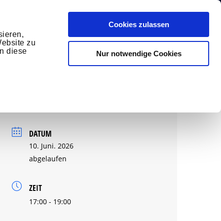
Cookies zulassen
sieren,
Website zu
 EXPERT
RESSOURCEN
ÜBER UNS
en diese
Nur notwendige Cookies
DATUM
10. Juni. 2026
abgelaufen
ZEIT
17:00 - 19:00