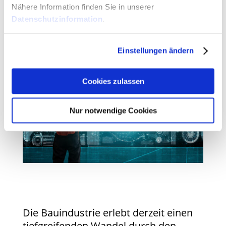
Nähere Information finden Sie in unserer
Wie KI die Branche neu
Datenschutzinformation
.
gestaltet
Einstellungen ändern
Cookies zulassen
Nur notwendige Cookies
Die Bauindustrie erlebt derzeit einen
tiefgreifenden Wandel durch den